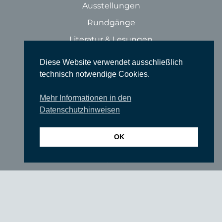
Ausstellungen
Rundgänge
Literatur & Lesungen
Filme
Diese Website verwendet ausschließlich
Tanz
technisch notwendige Cookies.
Sonstige Veranstaltungen
Mehr Informationen in den
Locations
Datenschutzhinweisen
Wir über uns
OK
Newsletter
TIEFGANG
Vereine
Partner
Förderer