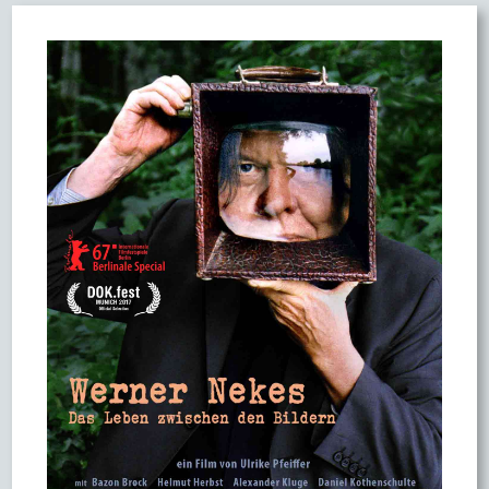
34
33
22
20
46
Aug
Sep
Okt
Nov
Dez