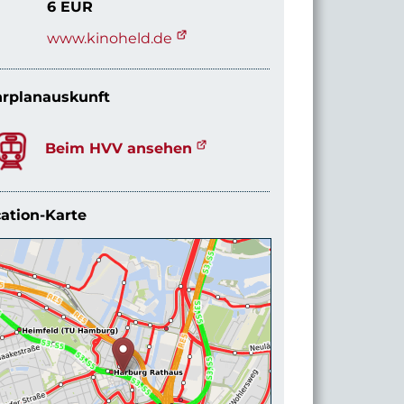
6 EUR
www.kinoheld.de
rplanauskunft
Beim HVV ansehen
ation-Karte