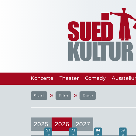
Konzerte
Theater
Comedy
Ausstell
»
»
Start
Film
Rose
2025
2026
2027
57
73
84
59