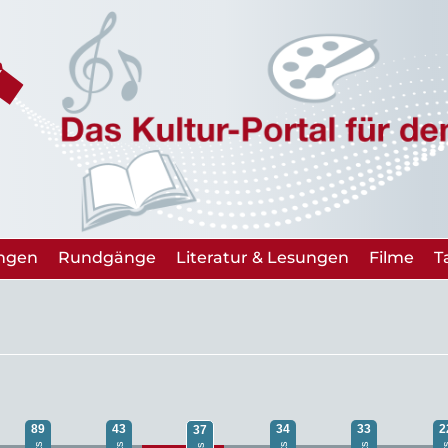
ungen
Rundgänge
Literatur & Lesungen
Filme
T
89
43
34
33
2
37