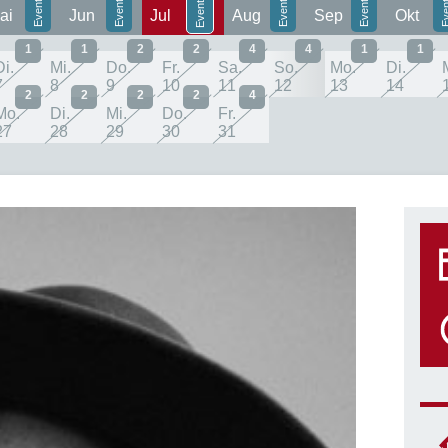
ai
Jun
Jul
Aug
Sep
Okt
1
1
2
2
4
4
1
1
Di.
Mi.
Do.
Fr.
Sa.
So.
Mo.
Di.
7
8
9
10
11
12
13
14
2
2
2
2
4
Mo.
Di.
Mi.
Do.
Fr.
27
28
29
30
31