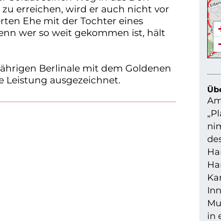
u erreichen, wird er auch nicht vor
rten Ehe mit der Tochter eines
nn wer so weit gekommen ist, hält
sjährigen Berlinale mit dem Goldenen
he Leistung ausgezeichnet.
Übe
Am
„Pl
ni
de
Ha
Ha
Ka
Inn
Mu
in 