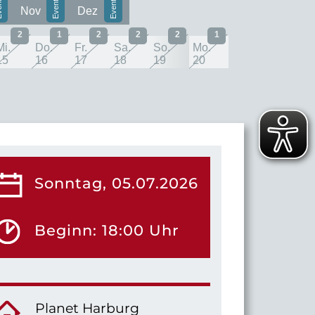
Nov
Dez
2
1
2
2
2
1
Mi.
Do.
Fr.
Sa.
So.
Mo.
15
16
17
18
19
20
Sonntag, 05.07.2026
Beginn: 18:00 Uhr
Planet Harburg