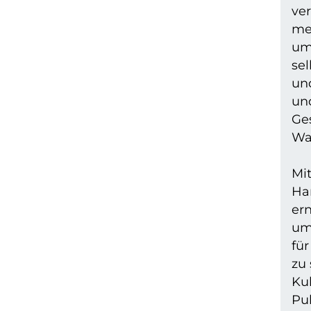
ver
me
um
sel
un
un
Ges
Wan
Mi
Ha
ern
um
für
zu 
Ku
Pu