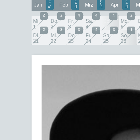
Jan
Feb
Mrz
Apr
M
2
2
4
4
2
4
Mi.
Do.
Fr.
Sa.
So.
Mo.
1
2
3
4
5
6
2
3
3
4
3
1
Di.
Mi.
Do.
Fr.
Sa.
So.
21
22
23
24
25
26