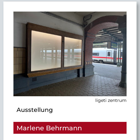
38
33
23
20
46
Aug
Sep
Okt
Nov
Dez
ligeti zentrum
Ausstellung
Marlene Behrmann