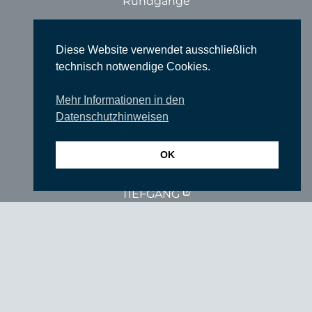
Rundgänge
Literatur & Lesungen
Filme
Diese Website verwendet ausschließlich
technisch notwendige Cookies.
Tanz
Sonstige Veranstaltungen
Mehr Informationen in den
Datenschutzhinweisen
Locations
Wir über uns
OK
Newsletter
TIEFGANG
Vereine
Partner
Förderer
Fördern Sie uns!