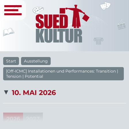
Start
Ausstellung
[Off-ICMC] Installationen und Performances: Transition |
Tension | Potential
10. MAI 2026
2026
2027