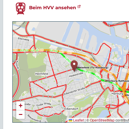
Beim HVV ansehen
+
−
Leaflet
|
©
OpenStreetMap
contribu