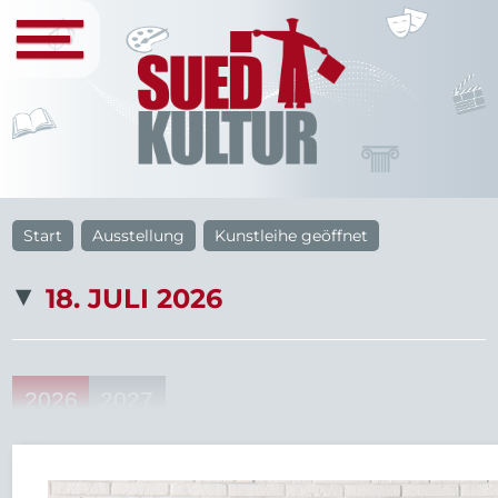
Start
Ausstellung
Kunstleihe geöffnet
18. JULI 2026
2026
2027
34
33
22
20
46
Aug
Sep
Okt
Nov
Dez