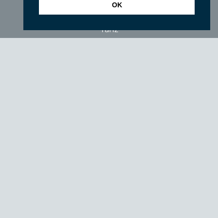
OK
Filme
Tanz
Sonstige Veranstaltungen
Locations
Wir über uns
Newsletter
TIEFGANG
Vereine
Partner
Förderer
Fördern Sie uns!
Impressum
Datenschutzerklärung