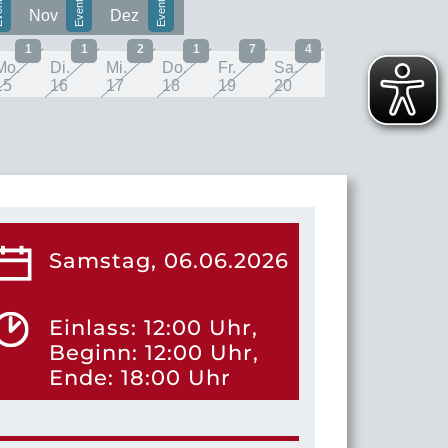
Nov
Dez
1
1
2
1
7
4
Mo.
Di.
Mi.
Do.
Fr.
Sa.
15
16
17
18
19
20
Samstag, 06.06.2026
Einlass: 12:00 Uhr,
Beginn: 12:00 Uhr,
Ende: 18:00 Uhr