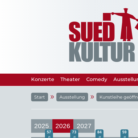
Konzerte
Theater
Comedy
Ausstell
»
»
Start
Ausstellung
Kunstleihe geöffn
2025
2026
2027
57
73
84
59