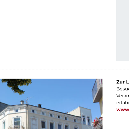
Zur L
Besuc
Veran
erfah
www.