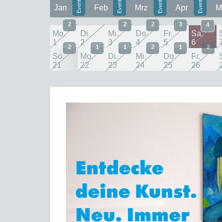
Jan
Feb
Mrz
Apr
M
2
2
2
3
4
Mo.
Di.
Mi.
Do.
Fr.
Sa.
1
2
3
4
5
6
2
1
1
2
1
2
So.
Mo.
Di.
Mi.
Do.
Fr.
21
22
23
24
25
26