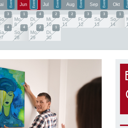
ai
Jun
Jul
Aug
Sep
Okt
3
1
4
2
2
3
3
1
So.
Mo.
Di.
Mi.
Do.
Fr.
Sa.
So.
7
8
9
10
11
12
13
14
4
4
2
1
Sa.
So.
Mo.
Di.
27
28
29
30