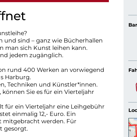
ffnet
Bar
nstleihe?
n und sind – ganz wie Bücherhallen
en man sich Kunst leihen kann.
und jedem zugänglich.
von rund 400 Werken an vorwiegend
Fah
us Harburg.
en, Techniken und Künstler*innen.
können Sie es für ein Vierteljahr
 für ein Vierteljahr eine Leihgebühr
Loc
tet einmalig 12,- Euro. Ein
t mitgebracht werden. Für
t gesorgt.