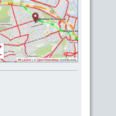
+
−
Leaflet
|
©
OpenStreetMap
contributors