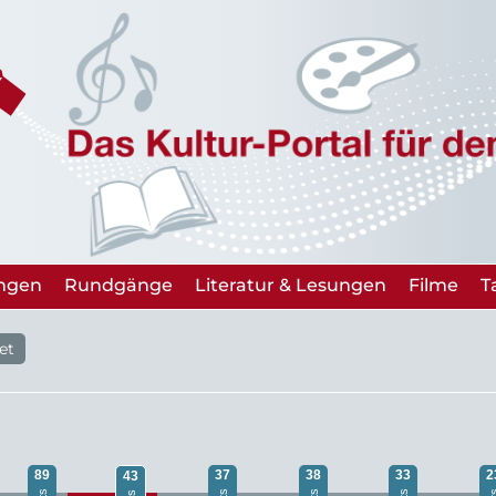
ungen
Rundgänge
Literatur & Lesungen
Filme
T
et
89
37
38
33
2
43