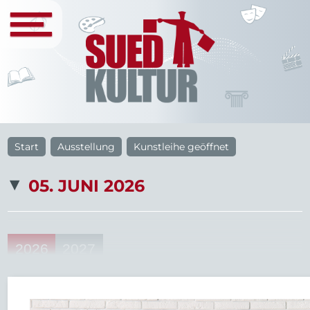
Start
Ausstellung
Kunstleihe geöffnet
05. JUNI 2026
2026
2027
34
33
22
20
46
Aug
Sep
Okt
Nov
Dez