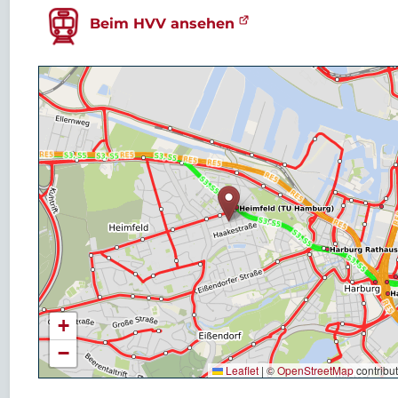
Beim HVV ansehen
+
−
Leaflet
|
©
OpenStreetMap
contribu