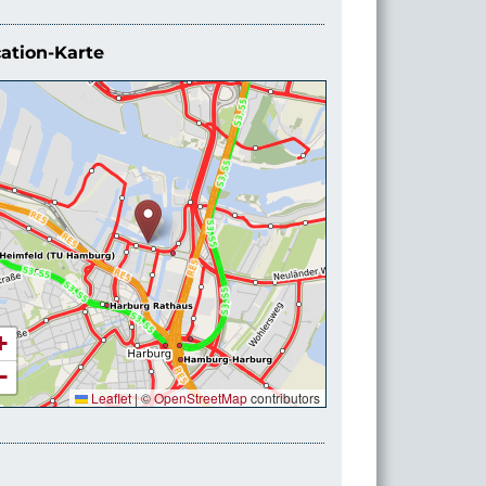
ation-Karte
+
−
Leaflet
|
©
OpenStreetMap
contributors