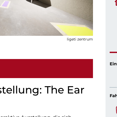
ligeti zentrum
Ein
stellung: The Ear
Fah