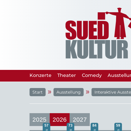
Konzerte
Theater
Comedy
Ausstell
»
»
Start
Ausstellung
Interaktive Ausst
2025
2026
2027
57
73
84
59