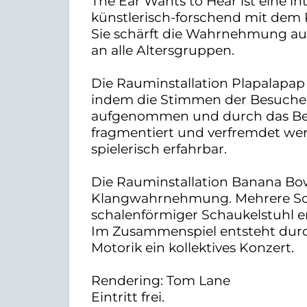
The Ear Wants to Hear ist eine int
künstlerisch-forschend mit de
Sie schärft die Wahrnehmung auf 
an alle Altersgruppen.
Die Rauminstallation Plapalapap 
indem die Stimmen der Besucher
aufgenommen und durch das Be
fragmentiert und verfremdet wer
spielerisch erfahrbar.
Die Rauminstallation Banana Bow
Klangwahrnehmung. Mehrere Sc
schalenförmiger Schaukelstuhl 
Im Zusammenspiel entsteht dur
Motorik ein kollektives Konzert.
Rendering: Tom Lane
Eintritt frei.