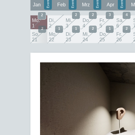
Jan
Feb
Mrz
Apr
M
2
2
3
4
2
Mo.
Di.
Mi.
Do.
Fr.
Sa.
1
2
3
4
5
6
2
1
1
2
1
2
So.
Mo.
Di.
Mi.
Do.
Fr.
21
22
23
24
25
26