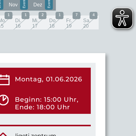
Nov
Dez
1
1
2
1
7
4
Mo.
Di.
Mi.
Do.
Fr.
Sa.
15
16
17
18
19
20
Montag, 01.06.2026
Beginn: 15:00 Uhr,
Ende: 18:00 Uhr
ligeti zentrum