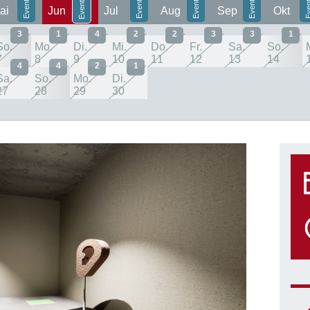
ai
Jun
Jul
Aug
Sep
Okt
3
1
4
2
2
3
3
1
So.
Mo.
Di.
Mi.
Do.
Fr.
Sa.
So.
7
8
9
10
11
12
13
14
4
4
2
1
Sa.
So.
Mo.
Di.
27
28
29
30