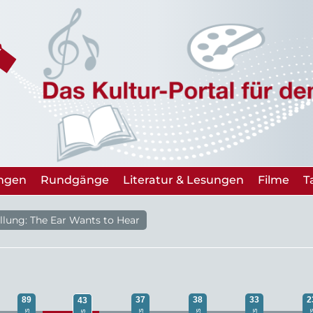
ungen
Rundgänge
Literatur & Lesungen
Filme
T
ellung: The Ear Wants to Hear
89
37
38
33
2
43